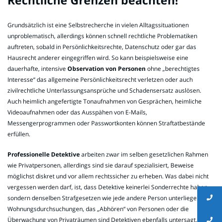
Rechtliche Grenzen beachten!
Grundsätzlich ist eine Selbstrecherche in vielen Alltagssituationen
unproblematisch, allerdings können schnell rechtliche Problematiken
auftreten, sobald in Persönlichkeitsrechte, Datenschutz oder gar das
Hausrecht anderer eingegriffen wird. So kann beispielsweise eine
dauerhafte, intensive
Observation von Personen
ohne „berechtigtes
Interesse“ das allgemeine Persönlichkeitsrecht verletzen oder auch
zivilrechtliche Unterlassungsansprüche und Schadensersatz auslösen.
Auch heimlich angefertigte Tonaufnahmen von Gesprächen, heimliche
Videoaufnahmen oder das Ausspähen von E-Mails,
Messengerprogrammen oder Passwortkonten können Straftatbestände
erfüllen.
Professionelle Detektive
arbeiten zwar im selben gesetzlichen Rahmen
wie Privatpersonen, allerdings sind sie darauf spezialisiert, Beweise
möglichst diskret und vor allem rechtssicher zu erheben. Was dabei nicht
vergessen werden darf, ist, dass Detektive keinerlei Sonderrechte haben,
sondern denselben Strafgesetzen wie jede andere Person unterliegen.
Wohnungsdurchsuchungen, das „Abhören“ von Personen oder die
Überwachung von Privaträumen sind Detektiven ebenfalls untersagt. Im