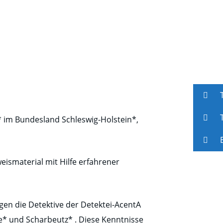
T
T
* im Bundesland Schleswig-Holstein*,
E
ismaterial mit Hilfe erfahrener
en die Detektive der Detektei-AcentA
de* und Scharbeutz* . Diese Kenntnisse