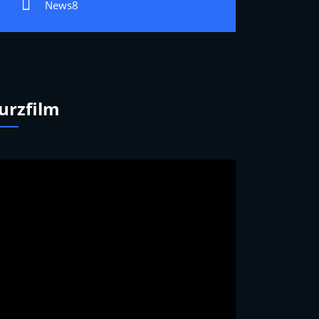
News8
urzfilm