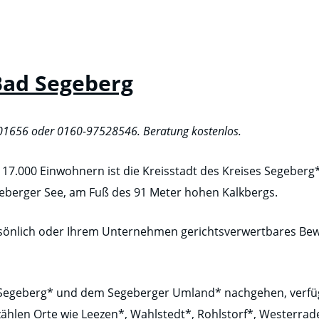
 Bad Segeberg
001656 oder 0160-97528546. Beratung kostenlos.
 17.000 Einwohnern ist die Kreisstadt des Kreises Segeberg
berger See, am Fuß des 91 Meter hohen Kalkbergs.
rsönlich oder Ihrem Unternehmen gerichtsverwertbares Bewe
d Segeberg* und dem Segeberger Umland* nachgehen, verfüg
zählen Orte wie Leezen*, Wahlstedt*, Rohlstorf*, Westerra