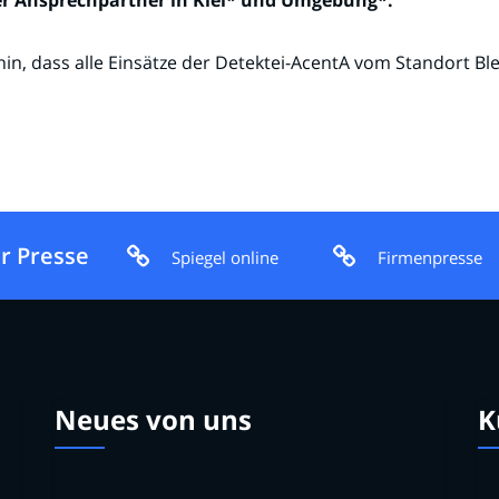
er Ansprechpartner in Kiel* und Umgebung*.
hin, dass alle Einsätze der Detektei-AcentA vom Standort Bl
r Presse
Spiegel online
Firmenpresse
Neues von uns
K