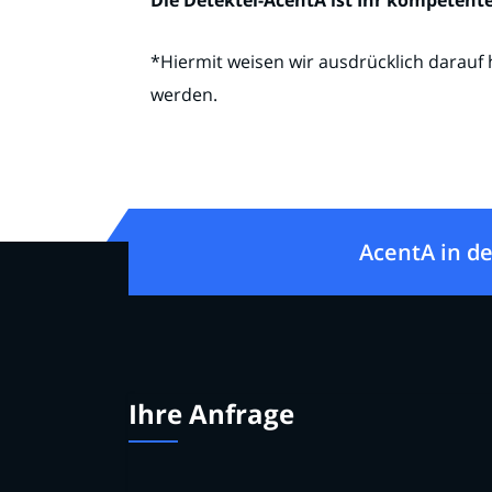
Die Detektei-AcentA ist Ihr kompetent
*Hiermit weisen wir ausdrücklich darauf 
werden.
AcentA in de
Ihre Anfrage