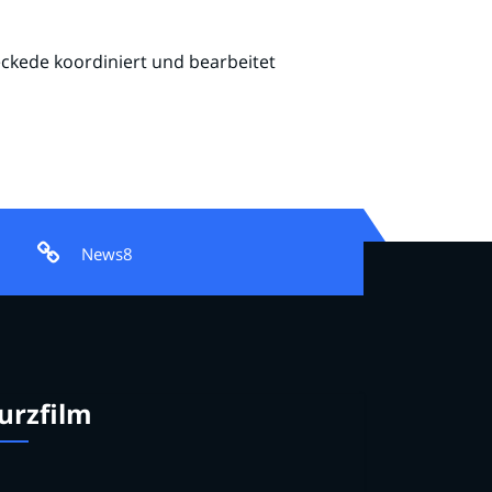
eckede koordiniert und bearbeitet
News8
urzfilm