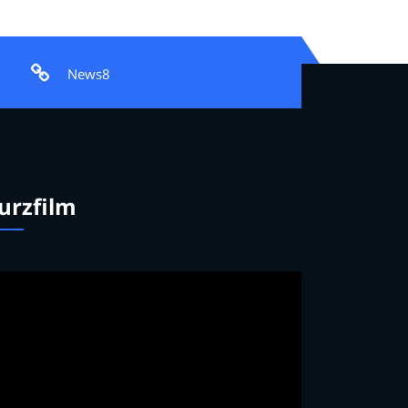
News8
urzfilm