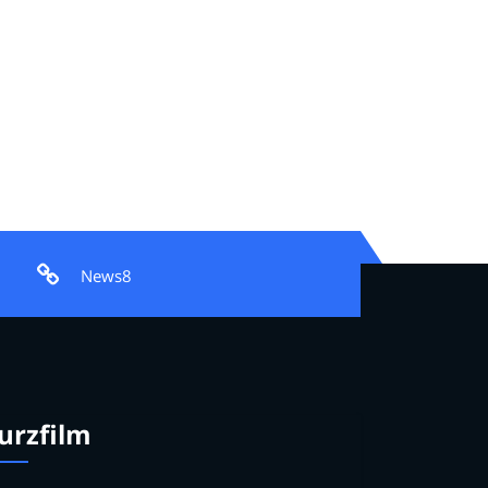
News8
urzfilm