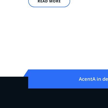
READ MORE
AcentA in de